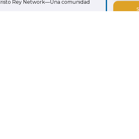
a Cristo Rey Network—Una comunidad
do un nuevo trabajo, te hayas mudado o
ueremos saber de ti. Tómate un momento
ENVÍ
o y suscribirte a nuestro boletín de
SOLIC
SUBSCRIPCIÓN AL BOLETÍN
DE EXALUMNOS
S