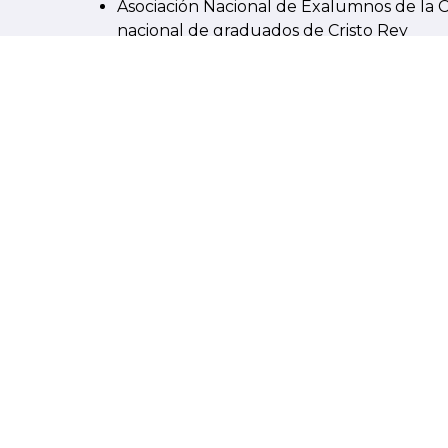
Asociación Nacional de Exalumnos de l
nacional de graduados de Cristo Rey
¡Mentennos al día! Ya sea que hayas comenza
hayas alcanzado un gran logro en tu vida, q
para actualizar tu información de contact
exalumnos.
ACTUALIZA INFORMACIÓN
DE EXALUMNO