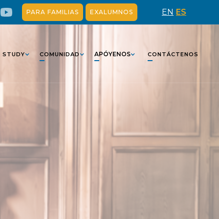
EN
ES
PARA FAMILIAS
EXALUMNOS
APÓYENOS
 STUDY
COMUNIDAD
CONTÁCTENOS