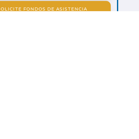
SOLICITE FONDOS DE ASISTENCIA
E SUS CALIFICACIONES SEMESTRALES
ITUD DE ASISTENCIA Y REGISTRO EN LA
UNIVERSIDAD
OLICITUD DE ACCESO A COURSERA