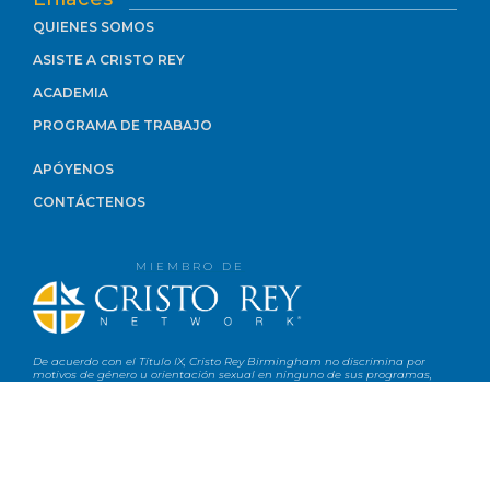
QUIENES SOMOS
ASISTE A CRISTO REY
ACADEMIA
PROGRAMA DE TRABAJO
APÓYENOS
CONTÁCTENOS
MIEMBRO DE
De acuerdo con el Título IX, Cristo Rey Birmingham no discrimina por
motivos de género u orientación sexual en ninguno de sus programas,
incluidos el reclutamiento, las admisiones o los servicios. Cristo Rey se
compromete a proporcionar un entorno libre de discriminación por
motivos de género u orientación sexual. Se espera que todas las personas
que trabajan, enseñan y estudian en esta comunidad contribuyan
positivamente al medio ambiente y se abstengan de adoptar conductas
que amenacen la libertad o el respeto que todos los miembros de nuestra
comunidad merecen.